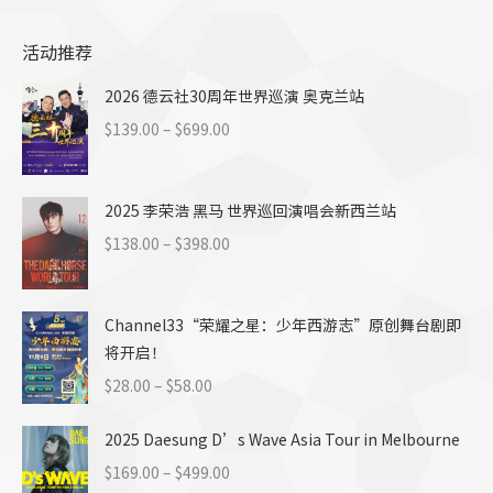
活动推荐
2026 德云社30周年世界巡演 奥克兰站
价
$
139.00
–
$
699.00
格
范
2025 李荣浩 黑马 世界巡回演唱会新西兰站
围：
$139.00
价
$
138.00
–
$
398.00
至
格
$699.00
范
Channel33“荣耀之星：少年西游志”原创舞台剧即
围：
将开启！
$138.00
至
价
$
28.00
–
$
58.00
$398.00
格
2025 Daesung D’s Wave Asia Tour in Melbourne
范
围：
价
$
169.00
–
$
499.00