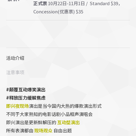
正式票
10
月
22
日
-11
月
1
日
/
Standard $39
，
Concession(优惠票) $35
活动介绍
注意事项
#颠覆互动爆笑演出
#释放压力缓解焦虑
即兴夜现场
演出是当今国内大热的爆款演出形式
不同于大家熟知的电影话剧小品相声演唱会
即兴演出是更新鲜解压的
互动型演出
所有表演都由
现场观众
自由出题