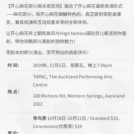
【开心麻花即兴周末夜现场】融合了开心麻花最新表演形式
——
麻花即兴，和开心麻花精髓特色的，真正做到零距离爆
笑，兼具观演和互动双重享受的全新体验。
让开心麻花将土酷民族风与
High fashion
国际范儿都送到你面
前，带你领略即兴喜剧的独特魅力！
无剧本的即兴演出，无可预估的高能快乐！
时 间：
2019年, 11月1日，星期五，晚上7:30pm
TAPAC, The Auckland Performing Arts
Centre
地 点：
100 Motions Rd, Western Springs, Auckland
1022
早鸟票
10
月
18
日
-10
月
21
日
/
Standard $33
，
Concession(优惠票) $29
票 价：