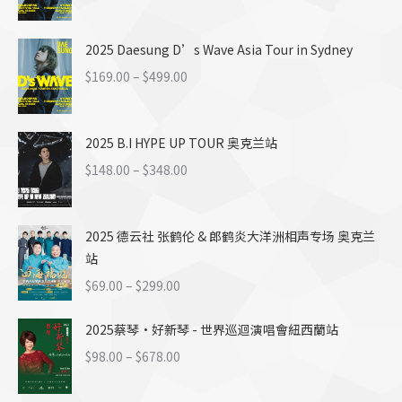
$28.00
格
至
范
$58.00
2025 Daesung D’s Wave Asia Tour in Sydney
围：
$169.00
价
$
169.00
–
$
499.00
至
格
$499.00
范
2025 B.I HYPE UP TOUR 奥克兰站
围：
$169.00
价
$
148.00
–
$
348.00
至
格
$499.00
范
2025 德云社 张鹤伦 & 郎鹤炎大洋洲相声专场 奥克兰
围：
站
$148.00
至
价
$
69.00
–
$
299.00
$348.00
格
2025蔡琴·好新琴 - 世界巡迴演唱會紐西蘭站
范
围：
价
$
98.00
–
$
678.00
$69.00
格
至
范