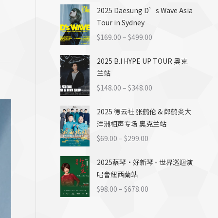
$58.00
2025 Daesung D’s Wave Asia
范
Tour in Sydney
围：
$169.00
价
$
169.00
–
$
499.00
至
格
$499.00
2025 B.I HYPE UP TOUR 奥克
范
兰站
围：
$169.00
价
$
148.00
–
$
348.00
至
格
$499.00
2025 德云社 张鹤伦 & 郎鹤炎大
范
洋洲相声专场 奥克兰站
围：
$148.00
价
$
69.00
–
$
299.00
至
格
$348.00
2025蔡琴·好新琴 - 世界巡迴演
范
唱會紐西蘭站
围：
$69.00
价
$
98.00
–
$
678.00
至
格
$299.00
范