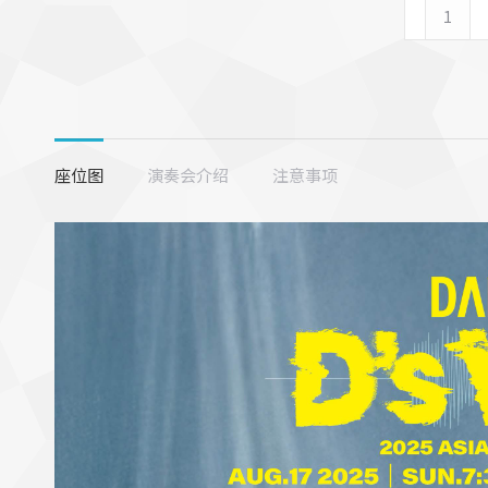
2025
Daesung
D’s
Wave
Asia
Tour
座位图
演奏会介绍
注意事项
in
Sydney
数
量