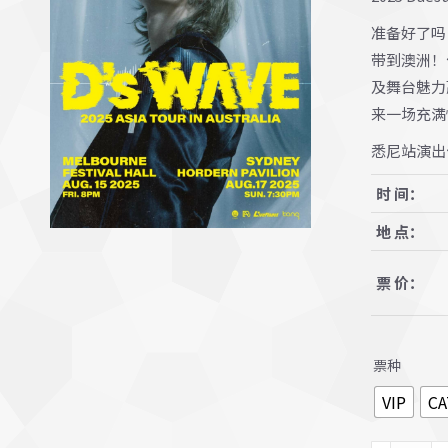
准备好了吗，
带到澳洲！
及舞台魅力
来一场充满
悉尼站演出
时 间：
地 点：
票 价：
票种
VIP
CA