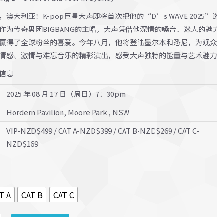
围：
$169.00
澳大利亚！K-pop巨星大声即将首次把他的“D’s WAVE 2025”
作为传奇男团BIGBANG的主唱，大声凭借他深情的嗓音、迷人的魅
至
赢得了全球粉丝的喜爱。今年八月，他将登陆墨尔本和悉尼，为观众
$499.00
情感、激情与难忘音乐的精彩演出，感受大声独特的能量与艺术魅力
信息
2025 年 08 月 17 日（周日）7：30pm
Hordern Pavilion, Moore Park , NSW
VIP-NZD$499 / CAT A-NZD$399 / CAT B-NZD$269 / CAT C-
NZD$169
T A
CAT B
CAT C