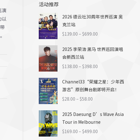
活动推荐
巡演
2026 德云社30周年世界巡演 奥
力以
克兰站
带
价
$
139.00
–
$
699.00
。
格
2025 李荣浩 黑马 世界巡回演唱
范
会新西兰站
围：
$139.00
价
$
138.00
–
$
398.00
至
格
$699.00
Channel33“荣耀之星：少年西
范
游志”原创舞台剧即将开启！
围：
$138.00
价
$
28.00
–
$
58.00
至
格
$398.00
2025 Daesung D’s Wave Asia
范
Tour in Melbourne
围：
$28.00
价
$
169.00
–
$
499.00
至
格