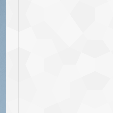
围：
$98.00
至
$678.00