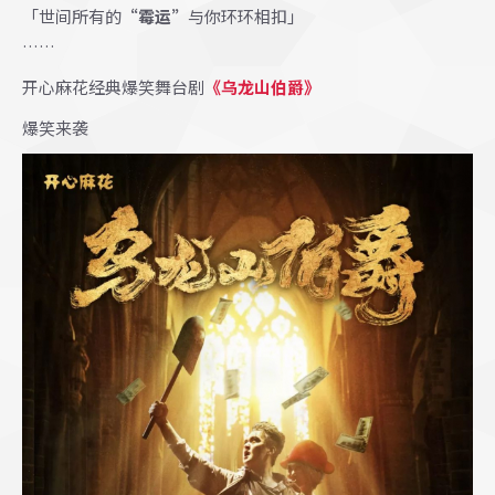
「世间所有的
“霉运”
与你环环相扣」
……
开心麻花经典爆笑舞台剧
《乌龙山伯爵》
爆笑来袭