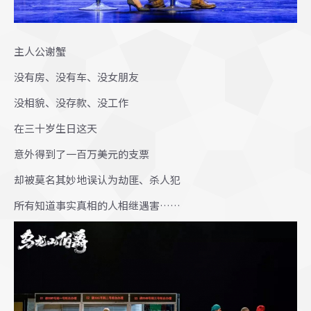
主人公谢蟹
没有房、没有车、没女朋友
没相貌、没存款、没工作
在三十岁生日这天
意外得到了一百万美元的支票
却被莫名其妙地误认为劫匪、杀人犯
所有知道事实真相的人相继遇害……