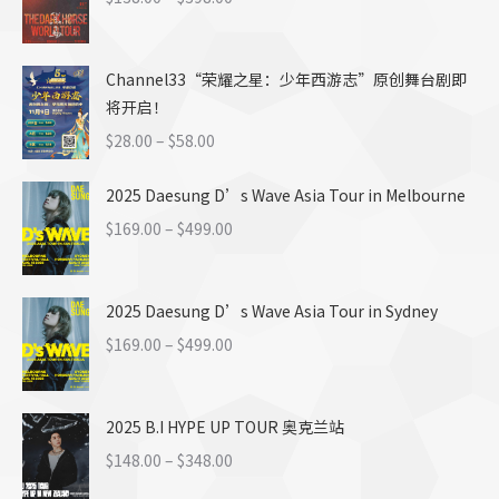
至
格
$699.00
范
Channel33“荣耀之星：少年西游志”原创舞台剧即
围：
将开启！
$138.00
至
价
$
28.00
–
$
58.00
$398.00
格
2025 Daesung D’s Wave Asia Tour in Melbourne
范
围：
价
$
169.00
–
$
499.00
$28.00
格
至
范
$58.00
2025 Daesung D’s Wave Asia Tour in Sydney
围：
$169.00
价
$
169.00
–
$
499.00
至
格
$499.00
范
2025 B.I HYPE UP TOUR 奥克兰站
围：
$169.00
价
$
148.00
–
$
348.00
至
格