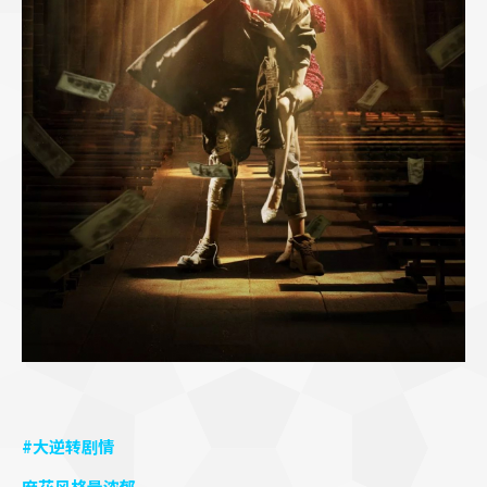
#大逆转剧情
麻花风格最浓郁