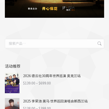
活动推荐
2026 德云社30周年世界巡演 奥克兰站
价
$
139.00
–
$
699.00
格
范
2025 李荣浩 黑马 世界巡回演唱会新西兰站
围：
$139.00
价
$
138.00
–
$
398.00