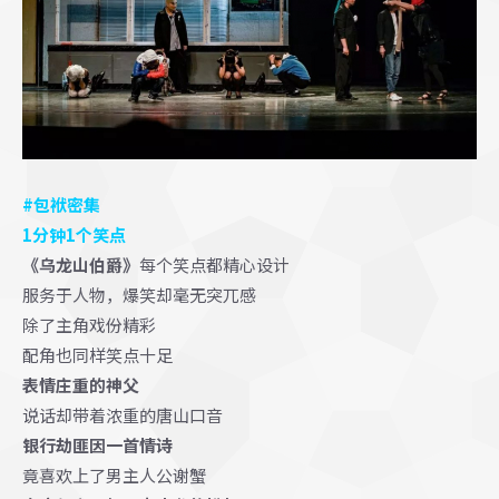
#包袱密集
1分钟1个笑点
《乌龙山伯爵》
每个笑点都精心设计
服务于人物，爆笑却毫无突兀感
除了主角戏份精彩
配角也同样笑点十足
表情庄重的神父
说话却带着浓重的唐山口音
银行劫匪因一首情诗
竟喜欢上了男主人公谢蟹