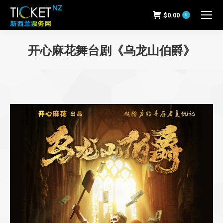
$
0.00
0
开心麻花舞台剧《乌龙山伯爵》