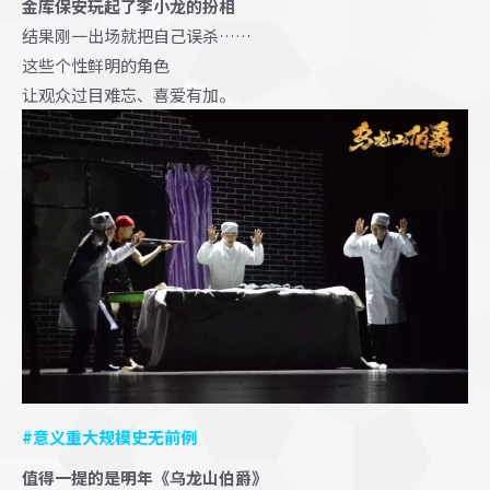
金库保安玩起了李小龙的扮相
结果刚一出场就把自己误杀……
这些个性鲜明的角色
让观众过目难忘、喜爱有加。
#意义重大
规模史无前例
值得一提的是
明年《乌龙山伯爵》