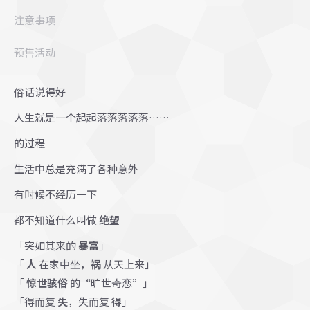
注意事项
预售活动
俗话说得好
人生就是一个起起落落落落落……
的过程
生活中总是充满了各种意外
有时候不经历一下
都不知道什么叫做
绝望
「突如其来的
暴富
」
「
人
在家中坐，
祸
从天上来」
「
惊世骇俗
的“旷世奇恋”」
「得而复
失
，失而复
得
」