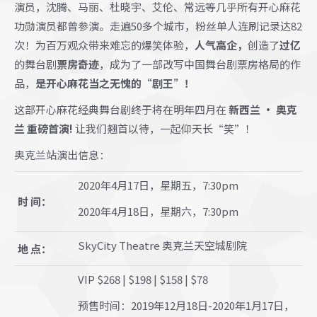
演员，沈腾、马丽、杜晓宇、艾伦、常远等几乎所有开心麻花
功勋演员都曾参演。走遍50多个城市，粉丝单人连刷记录达82
次！为百万观众带来难忘的爆笑体验，
人气高企，
创造了
过亿
的舞台剧
票房奇迹
，成为了一部改写中国舞台剧票房格局的作
品，
是开心麻花当之无愧的“剧王”！
这部开心麻花经典舞台剧终于将在明年四月在
新西兰 · 奥克
兰
重磅首演!
让我们翘首以待，一起仰天长“笑”！
奥克兰站演出信息：
2020年4月17日，星期五，7:30pm
时 间：
2020年4月18日，星期六，7:30pm
SkyCity Theatre 奥克兰天空城剧院
地 点：
VIP $268 | $198 | $158 | $78
预售时间：2019年12月18日-2020年1月17日，