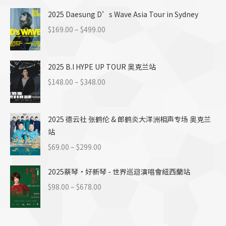
范
$58.00
2025 Daesung D’s Wave Asia Tour in Sydney
围：
$169.00
价
$
169.00
–
$
499.00
至
格
$499.00
范
2025 B.I HYPE UP TOUR 奥克兰站
围：
$169.00
价
$
148.00
–
$
348.00
至
格
$499.00
范
2025 德云社 张鹤伦 & 郎鹤炎大洋洲相声专场 奥克兰
围：
站
$148.00
至
价
$
69.00
–
$
299.00
$348.00
格
2025蔡琴·好新琴 - 世界巡迴演唱會紐西蘭站
范
围：
价
$
98.00
–
$
678.00
$69.00
格
至
范
$299.00
围：