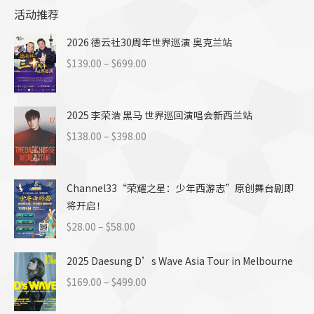
活动推荐
2026 德云社30周年世界巡演 奥克兰站
价
$
139.00
–
$
699.00
格
范
2025 李荣浩 黑马 世界巡回演唱会新西兰站
围：
$139.00
价
$
138.00
–
$
398.00
至
格
$699.00
范
Channel33“荣耀之星：少年西游志”原创舞台剧即
围：
将开启！
$138.00
至
价
$
28.00
–
$
58.00
$398.00
格
2025 Daesung D’s Wave Asia Tour in Melbourne
范
围：
价
$
169.00
–
$
499.00
$28.00
格
至