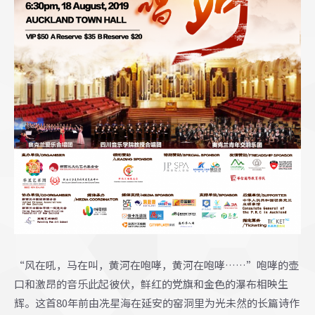
“风在吼，马在叫，黄河在咆哮，黄河在咆哮……”咆哮的壶
口和激昂的音乐此起彼伏，鲜红的党旗和金色的瀑布相映生
辉。这首80年前由冼星海在延安的窑洞里为光未然的长篇诗作