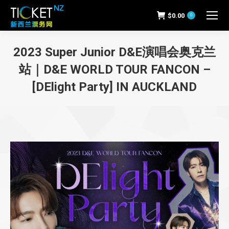
$
0.00
0
2023 Super Junior D&E演唱会奥克兰
站｜D&E WORLD TOUR FANCON –
[DElight Party] IN AUCKLAND