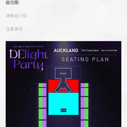
座位图
会
奥
演奏会介绍
克
兰
注意事项
站
｜
D&E
WORLD
TOUR
FANCON
-
[DElight
Party]
IN
AUCKLAND
数
量