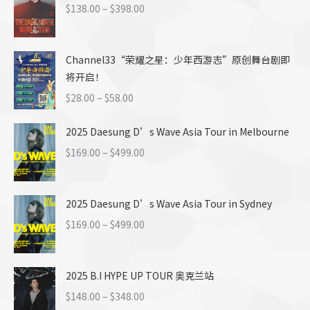
$139.00
价
$
138.00
–
$
398.00
至
格
$699.00
范
Channel33“荣耀之星：少年西游志”原创舞台剧即
围：
将开启！
$138.00
至
价
$
28.00
–
$
58.00
$398.00
格
2025 Daesung D’s Wave Asia Tour in Melbourne
范
围：
价
$
169.00
–
$
499.00
$28.00
格
至
范
$58.00
2025 Daesung D’s Wave Asia Tour in Sydney
围：
$169.00
价
$
169.00
–
$
499.00
至
格
$499.00
范
2025 B.I HYPE UP TOUR 奥克兰站
围：
$169.00
价
$
148.00
–
$
348.00