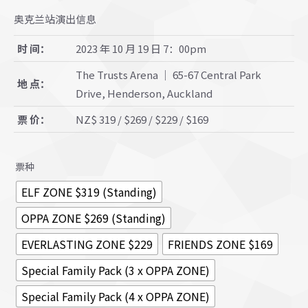
奥克兰站演出信息
时 间：
2023 年 10 月 19 日 7：00pm
The Trusts Arena ｜ 65-67 Central Park
地 点：
Drive, Henderson, Auckland
票 价：
NZ$ 319 / $269 / $229 / $169
票种
ELF ZONE $319 (Standing)
OPPA ZONE $269 (Standing)
EVERLASTING ZONE $229
FRIENDS ZONE $169
Special Family Pack (3 x OPPA ZONE)
Special Family Pack (4 x OPPA ZONE)