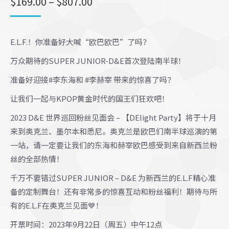
价
$
169.00
–
$
807.00
格
范
E.L.F.！你准备好大喊“欧巴欧巴”了吗？
围：
$169.00
万众期待的SUPER JUNIOR-D&E首次登陆南半球！
至
准备好迎接#李东海和 #李赫宰 带来的惊喜了吗？
$807.00
让我们一起与KPOP黄金时代的国王们狂欢吧！
2023 D&E 世界巡回粉丝见面会 – 【DElight Party】将于十月
来到奥克兰、墨尔本和悉尼。奥克兰是欧巴们南半球巡演的第
一站，请一定要让我们的东海和赫宰欧巴感受到来自新西兰粉
丝的全部热情！
千万不要错过SUPER JUNIOR – D&E 为新西兰的E.L.F精心准
备的定制舞台！还有非常多的惊喜互动和粉丝福利！期待与所
有的E.L.F在奥克兰见面💙！
开票时间：2023年9月22日（周五）中午12点