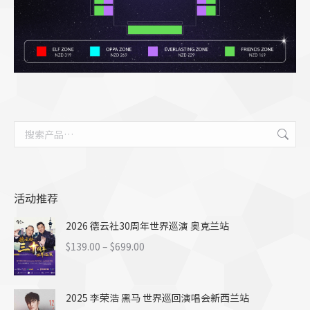
活动推荐
2026 德云社30周年世界巡演 奥克兰站
价
$
139.00
–
$
699.00
格
范
2025 李荣浩 黑马 世界巡回演唱会新西兰站
围：