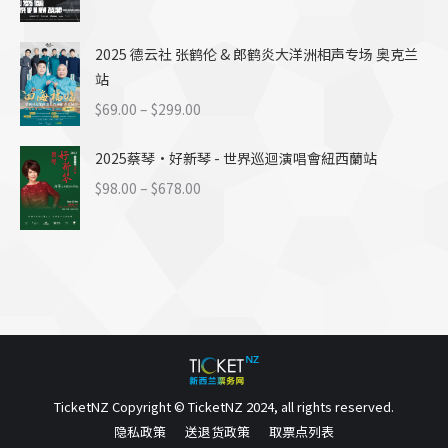
至
格
$499.00
范
2025 德云社 张鹤伦 & 郎鹤炎大洋洲相声专场 奥克兰
围：
站
$148.00
至
价
$
69.00
–
$
299.00
$348.00
格
2025蔡琴·好新琴 - 世界巡迴演唱會紐西蘭站
范
围：
价
$
98.00
–
$
678.00
$69.00
格
至
范
$299.00
围：
$98.00
至
$678.00
TicketNZ Copyright © TicketNZ 2024, all rights reserved.
隐私政策
送退货政策
取票点列表