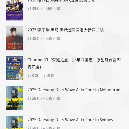
价
$
139.00
–
$
699.00
格
范
2025 李荣浩 黑马 世界巡回演唱会新西兰站
围：
$139.00
价
$
138.00
–
$
398.00
至
格
$699.00
范
Channel33“荣耀之星：少年西游志”原创舞台剧即
围：
将开启！
$138.00
至
价
$
28.00
–
$
58.00
$398.00
格
2025 Daesung D’s Wave Asia Tour in Melbourne
范
围：
价
$
169.00
–
$
499.00
$28.00
格
至
范
$58.00
2025 Daesung D’s Wave Asia Tour in Sydney
围：
$169.00
价
$
169.00
–
$
499.00