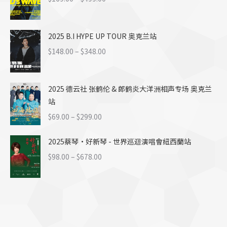
至
格
$499.00
范
2025 B.I HYPE UP TOUR 奥克兰站
围：
$169.00
价
$
148.00
–
$
348.00
至
格
$499.00
范
2025 德云社 张鹤伦 & 郎鹤炎大洋洲相声专场 奥克兰
围：
站
$148.00
至
价
$
69.00
–
$
299.00
$348.00
格
2025蔡琴·好新琴 - 世界巡迴演唱會紐西蘭站
范
围：
价
$
98.00
–
$
678.00
$69.00
格
至
范
$299.00
围：
$98.00
至