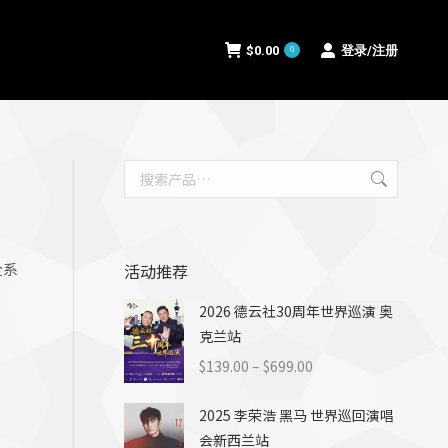
$
0.00
登录/注册
0
$
0.00
登录/注册
0
全系
活动推荐
2026 德云社30周年世界巡演 奥
克兰站
价
$
139.00
–
$
699.00
格
2025 李荣浩 黑马 世界巡回演唱
范
会新西兰站
围：