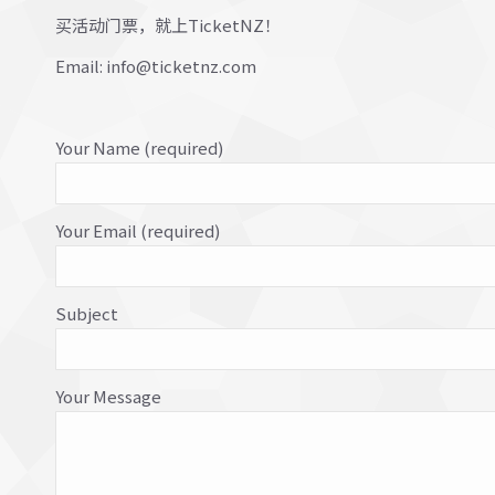
买活动门票，就上TicketNZ！
Email:
info@ticketnz.com
Your Name (required)
Your Email (required)
Subject
Your Message